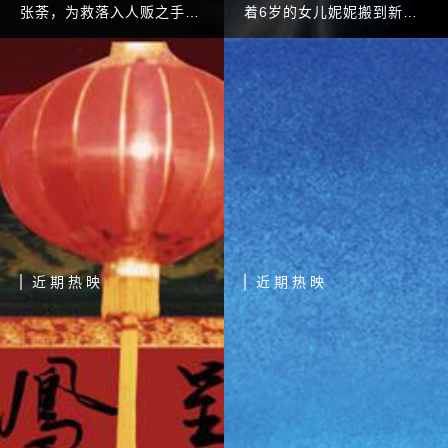
张荼，为救落入人贩之手的
着6岁的女儿妮妮搬到新
儿子小介，不惜孤身奔赴千
居，刚经历婚姻失败的晓月
里之外的他国，和亦敌亦友
情绪低落，一心只想和女儿
的钦貌苏一起捣毁一个庞大
度过以后的生活。 然而新
的国际人贩集团的故事。
居十分古怪，这里流传曾经
有一个母亲在这里把
近期热映
近期热映